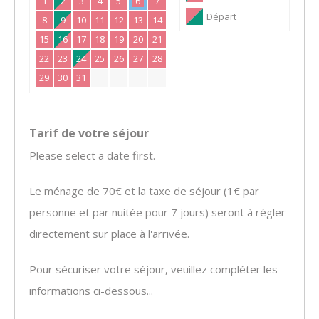
1
2
3
4
5
6
7
Départ
8
9
10
11
12
13
14
15
16
17
18
19
20
21
22
23
24
25
26
27
28
29
30
31
Tarif de votre séjour
Please select a date first.
Le ménage de 70€ et la taxe de séjour (1€ par
personne et par nuitée pour 7 jours) seront à régler
directement sur place à l'arrivée.
Pour sécuriser votre séjour, veuillez compléter les
informations ci-dessous...