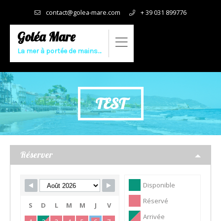
contact@golea-mare.com
+ 39 031 899776
Goléa Mare
La mer à portée de mains…
TEST
Réserver
Skip Booking Form
Disponible
Réservé
S
D
L
M
M
J
V
Arrivée