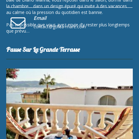
la chambre… dans un design épuré qui invite à des vacances
au calme où la pression du quotidien est bannie.
Email
Pas impossible que vous ayez envie d’y rester plus longtemps
contact@golea-mare.com
que prévu…
Pause Sur La Grande Terrasse