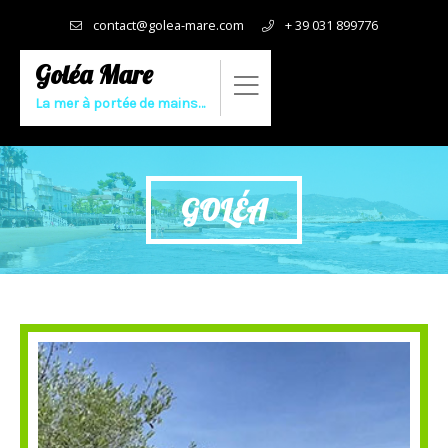
contact@golea-mare.com
+ 39 031 899776
Goléa Mare
La mer à portée de mains…
GOLÉA