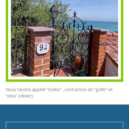
Nous l’avons appelé “Goléa” , contraction de “golfe” et
“olea” (olivier).