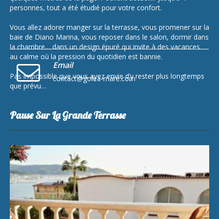
personnes, tout a été étudié pour votre confort.
Vous allez adorer manger sur la terrasse, vous promener sur la
baie de Diano Marina, vous reposer dans le salon, dormir dans
la chambre… dans un design épuré qui invite à des vacances
au calme où la pression du quotidien est bannie.
Email
Pas impossible que vous ayez envie d’y rester plus longtemps
contact@golea-mare.com
que prévu…
Pause Sur La Grande Terrasse