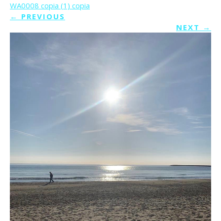
WA0008 copia (1) copia
←
PREVIOUS
NEXT
→