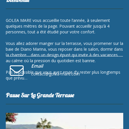
GOLEA MARE vous accueillie toute l’année, à seulement
quelques mètres de la page. Pouvant accueillir jusqu’à 4
personnes, tout a été étudié pour votre confort.
Vous allez adorer manger sur la terrasse, vous promener sur la
baie de Diano Marina, vous reposer dans le salon, dormir dans
la chambre… dans un design épuré qui invite à des vacances
au calme où la pression du quotidien est bannie.
Email
Pas impossible que vous ayez envie d’y rester plus longtemps
contact@golea-mare.com
que prévu…
Pause Sur La Grande Terrasse