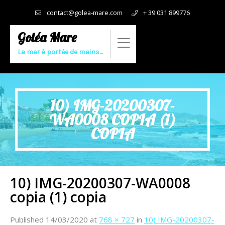
contact@golea-mare.com
+ 39 031 899776
Goléa Mare
La mer à portée de mains…
10) IMG-20200307-
WA0008 COPIA (1)
COPIA
10) IMG-20200307-WA0008
copia (1) copia
Published
14/03/2020
at
768 × 727
in
10) IMG-20200307-