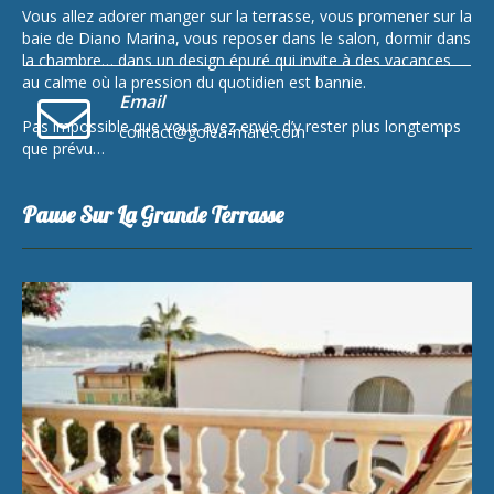
Vous allez adorer manger sur la terrasse, vous promener sur la
baie de Diano Marina, vous reposer dans le salon, dormir dans
la chambre… dans un design épuré qui invite à des vacances
au calme où la pression du quotidien est bannie.
Email
Pas impossible que vous ayez envie d’y rester plus longtemps
contact@golea-mare.com
que prévu…
Pause Sur La Grande Terrasse