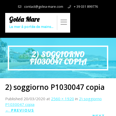
contact@golea-mare.com
+ 39 031 899776
Goléa Mare
La mer à portée de mains…
2) SOGGIORNO
P1030047 COPIA
2) soggiorno P1030047 copia
Published
20/03/2020
at
2560 × 1920
in
2) soggiorno
P1030047 copia
←
PREVIOUS
NEXT
→