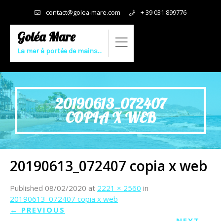
contact@golea-mare.com
+ 39 031 899776
Goléa Mare
La mer à portée de mains…
20190613_072407
COPIA X WEB
20190613_072407 copia x web
Published
08/02/2020
at
2221 × 2560
in
20190613_072407 copia x web
←
PREVIOUS
NEXT
→