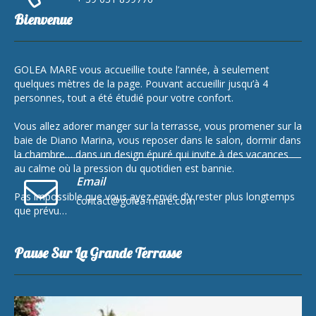
Bienvenue
GOLEA MARE vous accueillie toute l’année, à seulement
quelques mètres de la page. Pouvant accueillir jusqu’à 4
personnes, tout a été étudié pour votre confort.
Vous allez adorer manger sur la terrasse, vous promener sur la
baie de Diano Marina, vous reposer dans le salon, dormir dans
la chambre… dans un design épuré qui invite à des vacances
au calme où la pression du quotidien est bannie.
Email
Pas impossible que vous ayez envie d’y rester plus longtemps
contact@golea-mare.com
que prévu…
Pause Sur La Grande Terrasse