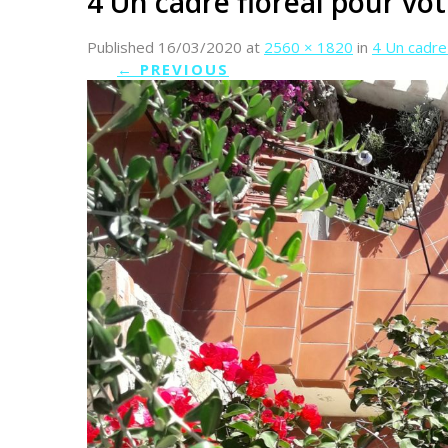
4 Un cadre floréal pour vot
Published
16/03/2020
at
2560 × 1820
in
4 Un cadre 
←
PREVIOUS