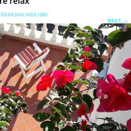
re relax
floréal pour votre relax
NEXT
→