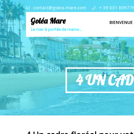
contact@golea-mare.com
+ 39 031 89977
Goléa Mare
BIENVENUE
La mer à portée de mains…
4 UN CAD