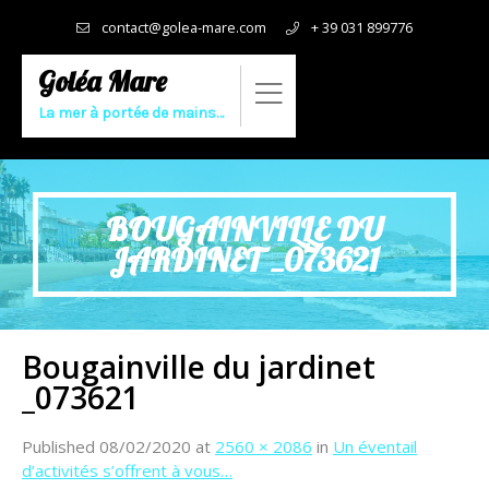
contact@golea-mare.com
+ 39 031 899776
Goléa Mare
La mer à portée de mains…
BOUGAINVILLE DU
JARDINET _073621
Bougainville du jardinet
_073621
Published
08/02/2020
at
2560 × 2086
in
Un éventail
d’activités s’offrent à vous…