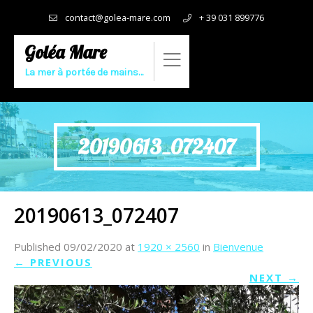
contact@golea-mare.com
+ 39 031 899776
Goléa Mare
La mer à portée de mains…
20190613_072407
20190613_072407
Published
09/02/2020
at
1920 × 2560
in
Bienvenue
←
PREVIOUS
NEXT
→