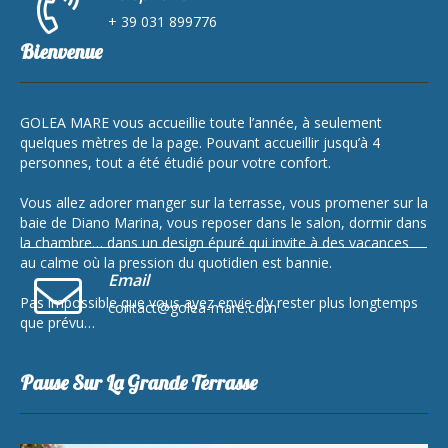
+ 39 031 899776
Bienvenue
GOLEA MARE vous accueillie toute l’année, à seulement
quelques mètres de la page. Pouvant accueillir jusqu’à 4
personnes, tout a été étudié pour votre confort.
Vous allez adorer manger sur la terrasse, vous promener sur la
baie de Diano Marina, vous reposer dans le salon, dormir dans
la chambre… dans un design épuré qui invite à des vacances
au calme où la pression du quotidien est bannie.
Email
Pas impossible que vous ayez envie d’y rester plus longtemps
contact@golea-mare.com
que prévu…
Pause Sur La Grande Terrasse