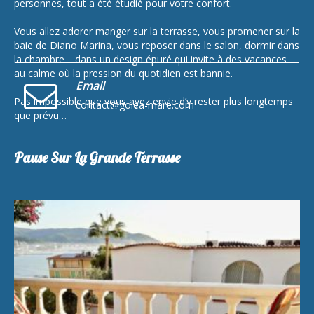
personnes, tout a été étudié pour votre confort.
Vous allez adorer manger sur la terrasse, vous promener sur la
baie de Diano Marina, vous reposer dans le salon, dormir dans
la chambre… dans un design épuré qui invite à des vacances
au calme où la pression du quotidien est bannie.
Email
Pas impossible que vous ayez envie d’y rester plus longtemps
contact@golea-mare.com
que prévu…
Pause Sur La Grande Terrasse