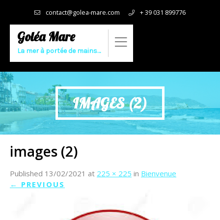
contact@golea-mare.com
+ 39 031 899776
Goléa Mare
La mer à portée de mains…
IMAGES (2)
images (2)
Published
13/02/2021
at
225 × 225
in
Bienvenue
←
PREVIOUS