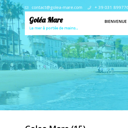
contact@golea-mare.com
+ 39 031 89977
Goléa Mare
BIENVENUE
La mer à portée de mains…