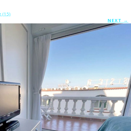
 (15)
NEXT
→