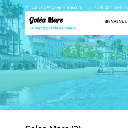
contact@golea-mare.com
+ 39 031 89977
Goléa Mare
BIENVENUE
La mer à portée de mains…