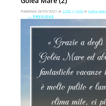
Golea Mare (2)
Published
26/05/2021
at
2200 × 1650
in
Golea Mare
←
PREVIOUS