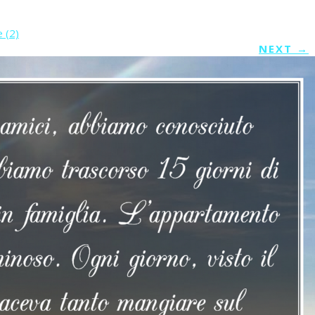
 (2)
NEXT
→