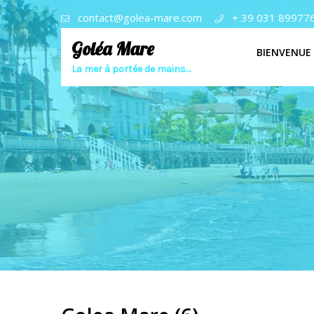
contact@golea-mare.com
+ 39 031 89977
Goléa Mare
BIENVENUE
La mer à portée de mains…