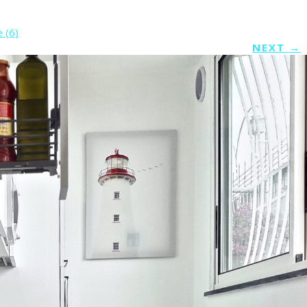
 (6)
NEXT
→