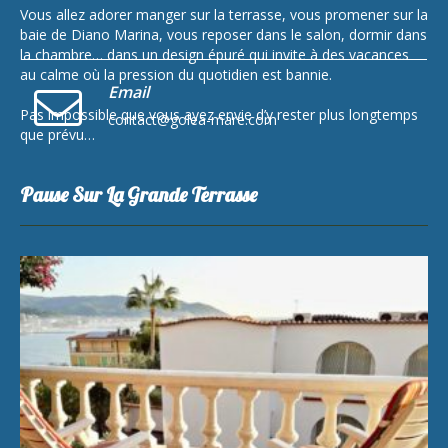
Vous allez adorer manger sur la terrasse, vous promener sur la
baie de Diano Marina, vous reposer dans le salon, dormir dans
la chambre… dans un design épuré qui invite à des vacances
au calme où la pression du quotidien est bannie.
Email
Pas impossible que vous ayez envie d’y rester plus longtemps
contact@golea-mare.com
que prévu…
Pause Sur La Grande Terrasse