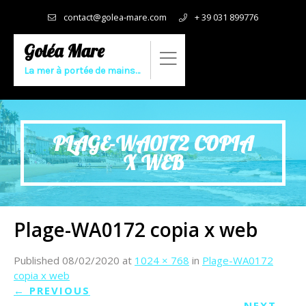
contact@golea-mare.com
+ 39 031 899776
Goléa Mare
La mer à portée de mains…
PLAGE-WA0172 COPIA
X WEB
Plage-WA0172 copia x web
Published
08/02/2020
at
1024 × 768
in
Plage-WA0172
copia x web
←
PREVIOUS
NEXT
→