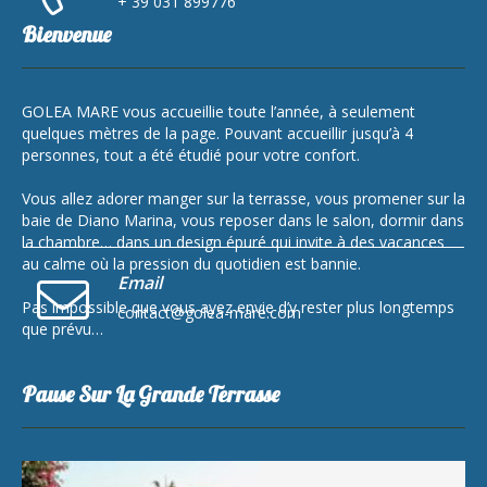
+ 39 031 899776
Bienvenue
GOLEA MARE vous accueillie toute l’année, à seulement
quelques mètres de la page. Pouvant accueillir jusqu’à 4
personnes, tout a été étudié pour votre confort.
Vous allez adorer manger sur la terrasse, vous promener sur la
baie de Diano Marina, vous reposer dans le salon, dormir dans
la chambre… dans un design épuré qui invite à des vacances
au calme où la pression du quotidien est bannie.
Email
Pas impossible que vous ayez envie d’y rester plus longtemps
contact@golea-mare.com
que prévu…
Pause Sur La Grande Terrasse