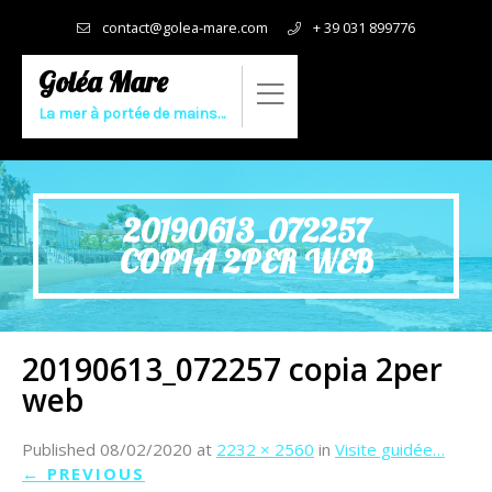
contact@golea-mare.com
+ 39 031 899776
Goléa Mare
La mer à portée de mains…
20190613_072257
COPIA 2PER WEB
20190613_072257 copia 2per
web
Published
08/02/2020
at
2232 × 2560
in
Visite guidée…
←
PREVIOUS