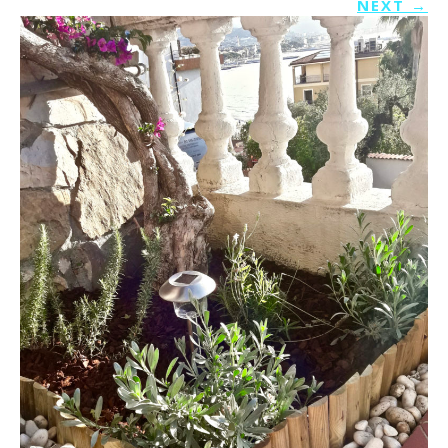
NEXT
→