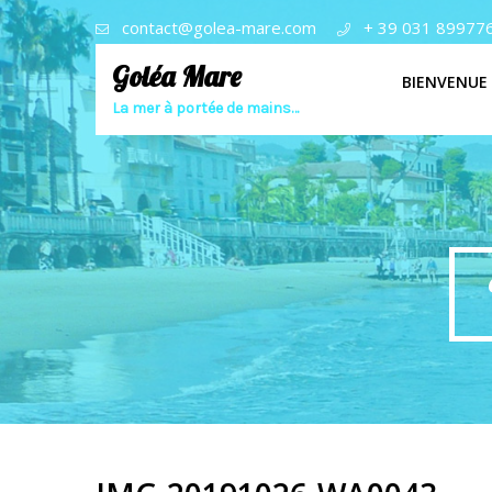
contact@golea-mare.com
+ 39 031 89977
Goléa Mare
BIENVENUE
La mer à portée de mains…