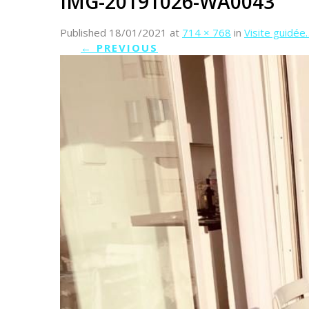
IMG-20191026-WA0043
Published
18/01/2021
at
714 × 768
in
Visite guidée
←
PREVIOUS