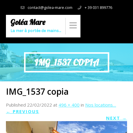
contact@golea-mare.com
+ 39 031 899776
Goléa Mare
La mer à portée de mains…
IMG_1537 COPIA
IMG_1537 copia
Published
22/02/2022
at
496 × 400
in
Nos locations…
←
PREVIOUS
NEXT
→