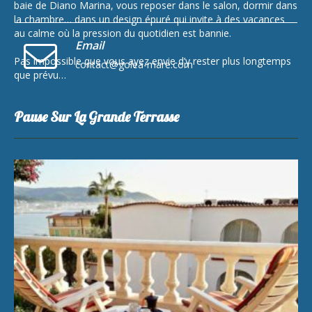
baie de Diano Marina, vous reposer dans le salon, dormir dans
la chambre… dans un design épuré qui invite à des vacances
au calme où la pression du quotidien est bannie.
Email
Pas impossible que vous ayez envie d’y rester plus longtemps
contact@golea-mare.com
que prévu…
Pause Sur La Grande Terrasse