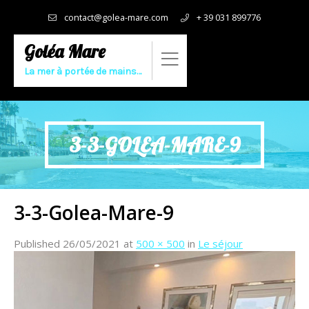
contact@golea-mare.com
+ 39 031 899776
Goléa Mare
La mer à portée de mains…
3-3-GOLEA-MARE-9
3-3-Golea-Mare-9
Published
26/05/2021
at
500 × 500
in
Le séjour