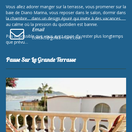
Vous allez adorer manger sur la terrasse, vous promener sur la
baie de Diano Marina, vous reposer dans le salon, dormir dans
la chambre… dans un design épuré qui invite à des vacances
au calme où la pression du quotidien est bannie.
Email
Pas impossible que vous ayez envie d’y rester plus longtemps
contact@golea-mare.com
que prévu…
Pause Sur La Grande Terrasse