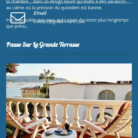
la chambre… dans un design épuré qui invite à des vacances
au calme où la pression du quotidien est bannie.
Email
Pas impossible que vous ayez envie d’y rester plus longtemps
contact@golea-mare.com
que prévu…
Pause Sur La Grande Terrasse