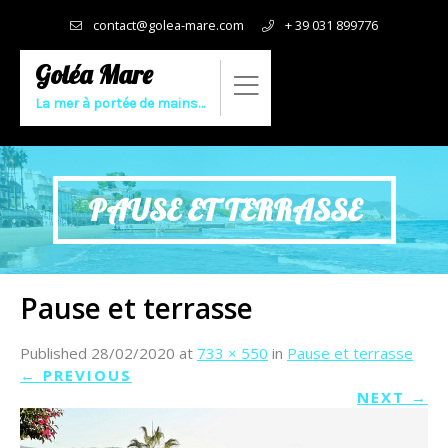
contact@golea-mare.com
+ 39 031 899776
Goléa Mare
La mer à portée de mains…
PAUSE ET TERRASSE
Pause et terrasse
Published
28/02/2020
at
733 × 550
in
Pause et terrasse
←
PREVIOUS
NEXT
→