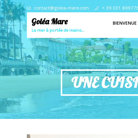
contact@golea-mare.com
+ 39 031 89977
Goléa Mare
BIENVENUE
La mer à portée de mains…
UNE CUIS