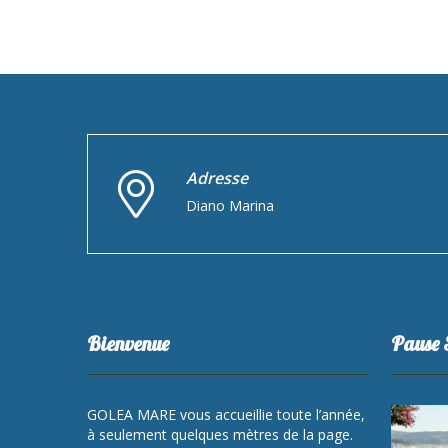
n
a
v
i
g
a
t
i
o
n
Adresse
Diano Marina
Bienvenue
Pause 
GOLEA MARE vous accueillie toute l’année,
à seulement quelques mètres de la page.