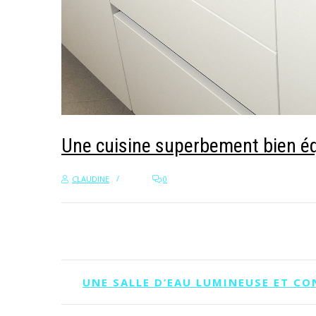
Une cuisine superbement bien é
CLAUDINE
0
P
UNE SALLE D’EAU LUMINEUSE ET C
o
s
t