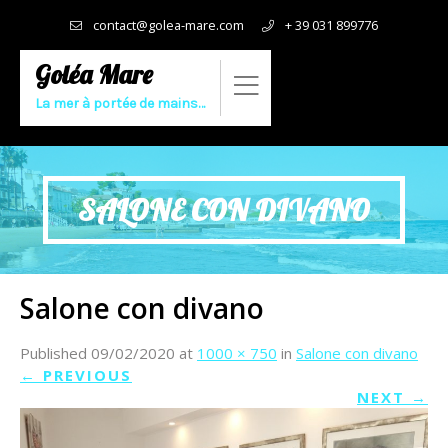
contact@golea-mare.com
+ 39 031 899776
Goléa Mare
La mer à portée de mains…
SALONE CON DIVANO
Salone con divano
Published
09/02/2020
at
1000 × 750
in
Salone con divano
←
PREVIOUS
NEXT
→