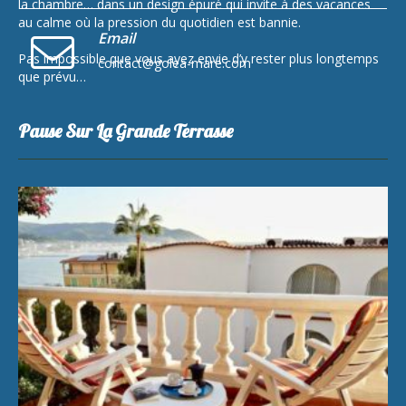
la chambre… dans un design épuré qui invite à des vacances
au calme où la pression du quotidien est bannie.
Email
Pas impossible que vous ayez envie d’y rester plus longtemps
contact@golea-mare.com
que prévu…
Pause Sur La Grande Terrasse