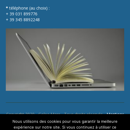
*
téléphone (au choix) :
+ 39 031 899776
+ 39 345 8892248
Copyright 2020 - Golea Mare - Tous droits réservés -
Mentions
légales
Nous utilisons des cookies pour vous garantir la meilleure
expérience sur notre site. Si vous continuez à utiliser ce