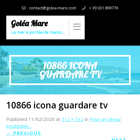
contact@golea-mare.com
+ 39 031 899776
Goléa Mare
La mer à portée de mains…
10866 ICONA
GUARDARE TV
10866 icona guardare tv
Published
11/02/2020
at
512 × 512
in
Pour un séjour
inoubliable…
←
PREVIOUS
NEXT
→