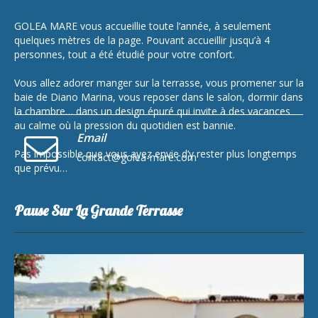
GOLEA MARE vous accueillie toute l’année, à seulement
quelques mètres de la page. Pouvant accueillir jusqu’à 4
personnes, tout a été étudié pour votre confort.
Vous allez adorer manger sur la terrasse, vous promener sur la
baie de Diano Marina, vous reposer dans le salon, dormir dans
la chambre… dans un design épuré qui invite à des vacances
au calme où la pression du quotidien est bannie.
Email
Pas impossible que vous ayez envie d’y rester plus longtemps
contact@golea-mare.com
que prévu…
Pause Sur La Grande Terrasse