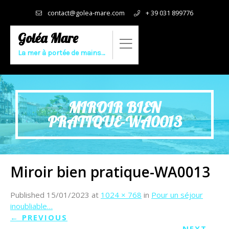
contact@golea-mare.com
+ 39 031 899776
Goléa Mare
La mer à portée de mains…
MIROIR BIEN
PRATIQUE-WA0013
Miroir bien pratique-WA0013
Published
15/01/2023
at
1024 × 768
in
Pour un séjour
inoubliable…
←
PREVIOUS
NEXT
→