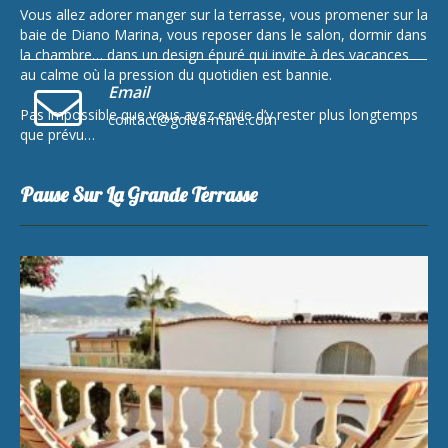
Vous allez adorer manger sur la terrasse, vous promener sur la
baie de Diano Marina, vous reposer dans le salon, dormir dans
la chambre… dans un design épuré qui invite à des vacances
au calme où la pression du quotidien est bannie.
Email
Pas impossible que vous ayez envie d’y rester plus longtemps
contact@golea-mare.com
que prévu…
Pause Sur La Grande Terrasse