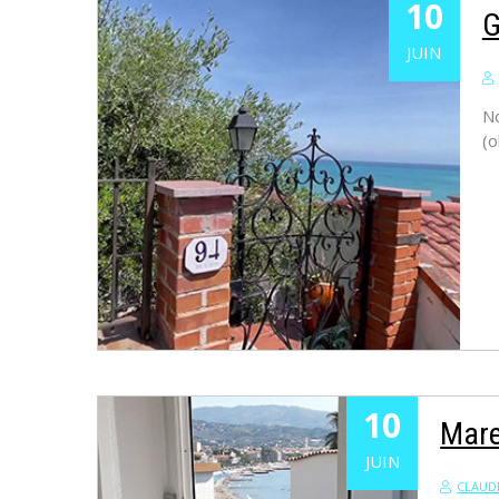
10
G
JUIN
No
(o
10
Mar
JUIN
CLAUD