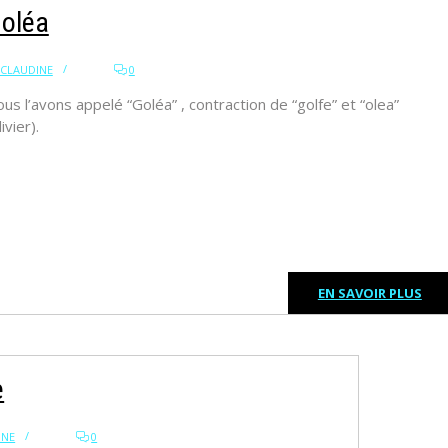
oléa
CLAUDINE
0
us l’avons appelé “Goléa” , contraction de “golfe” et “olea”
livier).
EN SAVOIR PLUS
e
INE
0