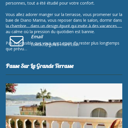
personnes, tout a été étudié pour votre confort.
Vous allez adorer manger sur la terrasse, vous promener sur la
baie de Diano Marina, vous reposer dans le salon, dormir dans
la chambre… dans un design épuré qui invite à des vacances
au calme où la pression du quotidien est bannie.
Email
Pas impossible que vous ayez envie d’y rester plus longtemps
contact@golea-mare.com
que prévu…
Pause Sur La Grande Terrasse