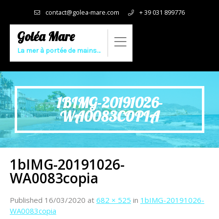
contact@golea-mare.com
+ 39 031 899776
Goléa Mare
La mer à portée de mains…
1BIMG-20191026-
WA0083COPIA
1bIMG-20191026-
WA0083copia
Published
16/03/2020
at
682 × 525
in
1bIMG-20191026-
WA0083copia