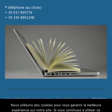
*
téléphone (au choix) :
+ 39 031 899776
+ 39 345 8892248
Copyright 2020 - Golea Mare - Tous droits réservés -
Mentions
légales
Nous utilisons des cookies pour vous garantir la meilleure
expérience sur notre site. Si vous continuez à utiliser ce