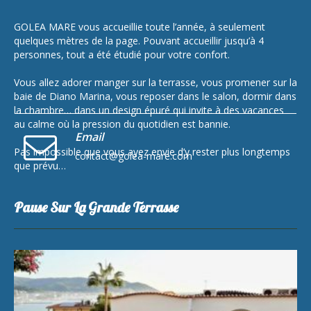
GOLEA MARE vous accueillie toute l’année, à seulement
quelques mètres de la page. Pouvant accueillir jusqu’à 4
personnes, tout a été étudié pour votre confort.
Vous allez adorer manger sur la terrasse, vous promener sur la
baie de Diano Marina, vous reposer dans le salon, dormir dans
la chambre… dans un design épuré qui invite à des vacances
au calme où la pression du quotidien est bannie.
Email
Pas impossible que vous ayez envie d’y rester plus longtemps
contact@golea-mare.com
que prévu…
Pause Sur La Grande Terrasse