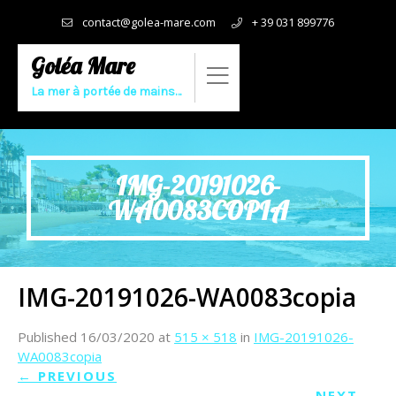
contact@golea-mare.com
+ 39 031 899776
Goléa Mare
La mer à portée de mains…
IMG-20191026-
WA0083COPIA
IMG-20191026-WA0083copia
Published
16/03/2020
at
515 × 518
in
IMG-20191026-
WA0083copia
←
PREVIOUS
NEXT
→