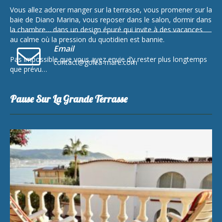
Vous allez adorer manger sur la terrasse, vous promener sur la
baie de Diano Marina, vous reposer dans le salon, dormir dans
la chambre… dans un design épuré qui invite à des vacances
au calme où la pression du quotidien est bannie.
Email
Pas impossible que vous ayez envie d’y rester plus longtemps
contact@golea-mare.com
que prévu…
Pause Sur La Grande Terrasse