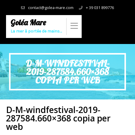
contact@golea-mare.com
+ 39 031 899776
Goléa Mare
La mer à portée de mains…
D-M-WINDFESTIVAL-
2019-287584.660×368
COPIA PER WEB
D-M-windfestival-2019-
287584.660×368 copia per
web