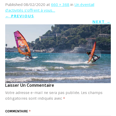
Published
08/02/2020
at
660 × 368
in
Un éventail
d’activités s’offrent à vous…
←
PREVIOUS
NEXT
→
Laisser Un Commentaire
Votre adresse e-mail ne sera pas publiée.
Les champs
obligatoires sont indiqués avec
*
COMMENTAIRE
*