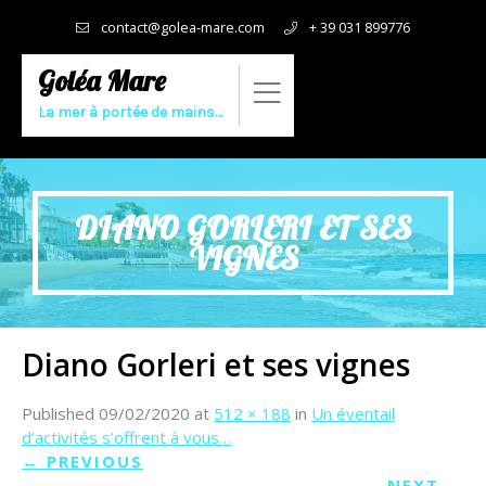
contact@golea-mare.com
+ 39 031 899776
Goléa Mare
La mer à portée de mains…
DIANO GORLERI ET SES
VIGNES
Diano Gorleri et ses vignes
Published
09/02/2020
at
512 × 188
in
Un éventail
d’activités s’offrent à vous…
←
PREVIOUS
NEXT
→