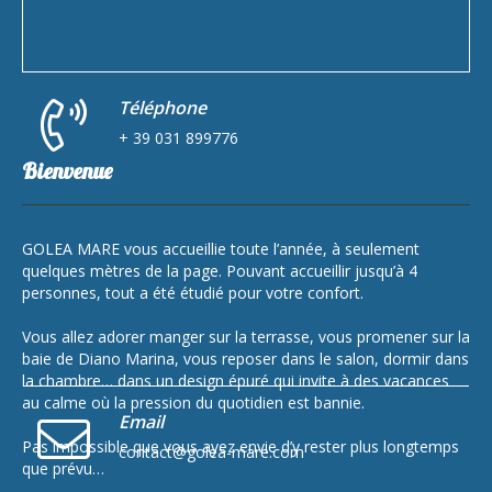
Téléphone
+ 39 031 899776
Bienvenue
GOLEA MARE vous accueillie toute l’année, à seulement
quelques mètres de la page. Pouvant accueillir jusqu’à 4
personnes, tout a été étudié pour votre confort.
Vous allez adorer manger sur la terrasse, vous promener sur la
baie de Diano Marina, vous reposer dans le salon, dormir dans
la chambre… dans un design épuré qui invite à des vacances
au calme où la pression du quotidien est bannie.
Email
Pas impossible que vous ayez envie d’y rester plus longtemps
contact@golea-mare.com
que prévu…