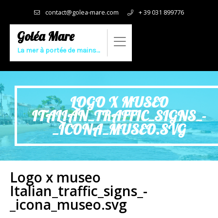
contact@golea-mare.com
+ 39 031 899776
Goléa Mare
La mer à portée de mains…
LOGO X MUSEO
ITALIAN_TRAFFIC_SIGNS_-
_ICONA_MUSEO.SVG
Logo x museo
Italian_traffic_signs_-
_icona_museo.svg