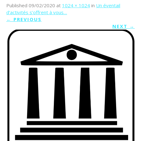
Published
09/02/2020
at
1024 × 1024
in
Un éventail
d’activités s’offrent à vous…
←
PREVIOUS
NEXT
→