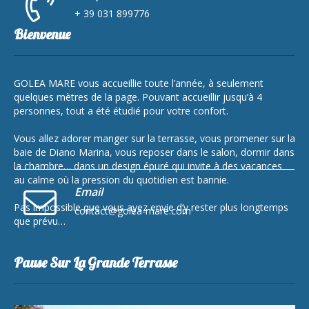
+ 39 031 899776
Bienvenue
GOLEA MARE vous accueillie toute l’année, à seulement
quelques mètres de la page. Pouvant accueillir jusqu’à 4
personnes, tout a été étudié pour votre confort.
Vous allez adorer manger sur la terrasse, vous promener sur la
baie de Diano Marina, vous reposer dans le salon, dormir dans
la chambre… dans un design épuré qui invite à des vacances
au calme où la pression du quotidien est bannie.
Email
Pas impossible que vous ayez envie d’y rester plus longtemps
contact@golea-mare.com
que prévu…
Pause Sur La Grande Terrasse