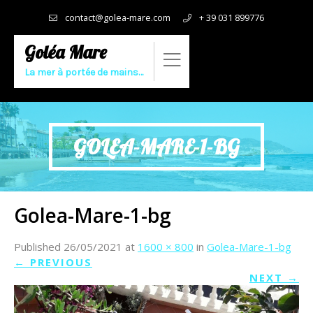
contact@golea-mare.com
+ 39 031 899776
Goléa Mare
La mer à portée de mains…
GOLEA-MARE-1-BG
Golea-Mare-1-bg
Published
26/05/2021
at
1600 × 800
in
Golea-Mare-1-bg
←
PREVIOUS
NEXT
→