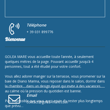
Téléphone
+ 39 031 899776
Bienvenue
GOLEA MARE vous accueillie toute l’année, à seulement
quelques mètres de la page. Pouvant accueillir jusqu’à 4
personnes, tout a été étudié pour votre confort.
Vous allez adorer manger sur la terrasse, vous promener sur la
baie de Diano Marina, vous reposer dans le salon, dormir dans
la chambre… dans un design épuré qui invite à des vacances
au calme où la pression du quotidien est bannie.
Email
Pas impossible que vous ayez envie d’y rester plus longtemps
contact@golea-mare.com
que prévu…