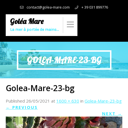
contact@golea-mare.com
+ 39 031 899776
Goléa Mare
La mer à portée de mains…
GOLEA-MARE-23-BG
Golea-Mare-23-bg
Published
26/05/2021
at
1600 × 630
in
Golea-Mare-23-bg
←
PREVIOUS
NEXT
→