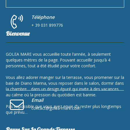
Téléphone
+ 39 031 899776
Bienvenue
GOLEA MARE vous accueillie toute l’année, à seulement
quelques mètres de la page. Pouvant accueillir jusqu’à 4
personnes, tout a été étudié pour votre confort.
Vous allez adorer manger sur la terrasse, vous promener sur la
baie de Diano Marina, vous reposer dans le salon, dormir dans
la chambre… dans un design épuré qui invite à des vacances
au calme où la pression du quotidien est bannie.
Email
Pas impossible que vous ayez envie d’y rester plus longtemps
contact@golea-mare.com
que prévu…
Pause Sur La Grande Terrasse