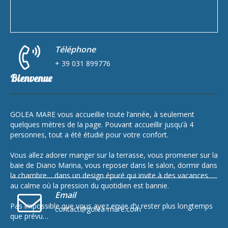
Téléphone
+ 39 031 899776
Bienvenue
GOLEA MARE vous accueillie toute l’année, à seulement
quelques mètres de la page. Pouvant accueillir jusqu’à 4
personnes, tout a été étudié pour votre confort.
Vous allez adorer manger sur la terrasse, vous promener sur la
baie de Diano Marina, vous reposer dans le salon, dormir dans
la chambre… dans un design épuré qui invite à des vacances
au calme où la pression du quotidien est bannie.
Email
Pas impossible que vous ayez envie d’y rester plus longtemps
contact@golea-mare.com
que prévu…