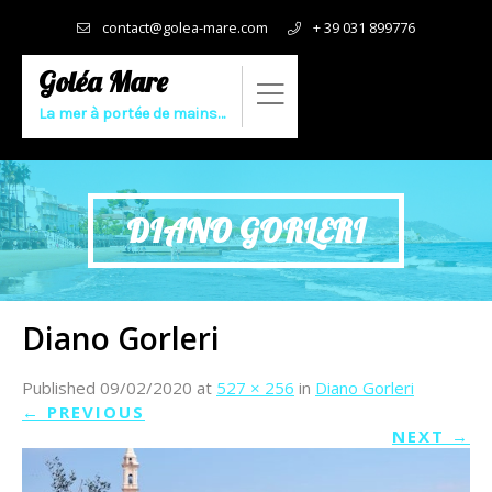
contact@golea-mare.com
+ 39 031 899776
Goléa Mare
La mer à portée de mains…
DIANO GORLERI
Diano Gorleri
Published
09/02/2020
at
527 × 256
in
Diano Gorleri
←
PREVIOUS
NEXT
→