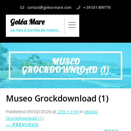
contact@golea-mare.com
+ 39 031 899776
Goléa Mare
La mer à portée de mains…
MUSEO
GROCKDOWNLOAD (1)
Museo Grockdownload (1)
Published
09/02/2020
at
259 × 194
in
Museo
Grockdownload (1)
←
PREVIOUS
NEXT
→