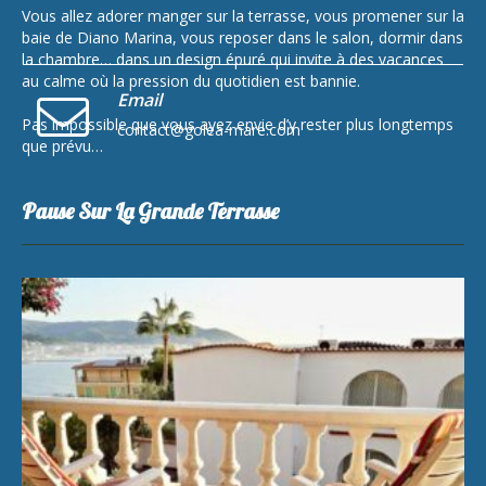
Vous allez adorer manger sur la terrasse, vous promener sur la
baie de Diano Marina, vous reposer dans le salon, dormir dans
la chambre… dans un design épuré qui invite à des vacances
au calme où la pression du quotidien est bannie.
Email
Pas impossible que vous ayez envie d’y rester plus longtemps
contact@golea-mare.com
que prévu…
Pause Sur La Grande Terrasse